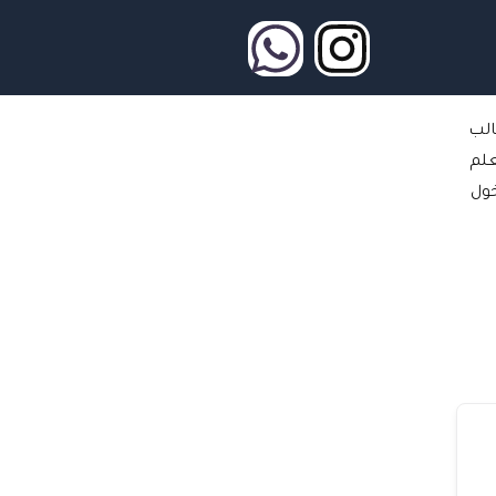
W
I
h
n
الب
a
s
علم
t
t
ول
s
a
a
g
p
r
p
a
m