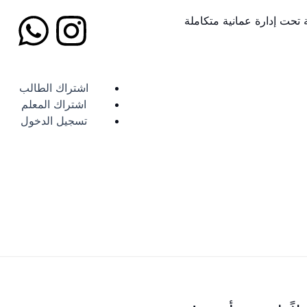
W
I
ة تحت إدارة عمانية متكاملة
h
n
a
s
اشتراك الطالب
اشتراك المعلم
t
t
تسجيل الدخول
s
a
a
g
p
r
p
a
m