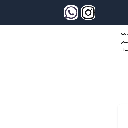
W
I
h
n
الب
a
s
علم
t
t
ول
s
a
a
g
p
r
p
a
m