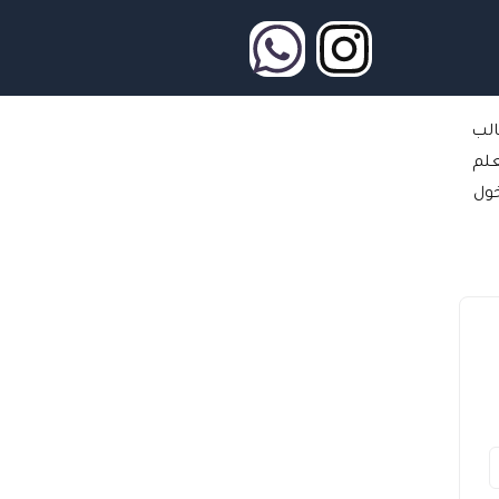
W
I
h
n
الب
a
s
علم
t
t
ول
s
a
a
g
p
r
p
a
m