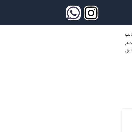
W
I
h
n
الب
a
s
علم
t
t
ول
s
a
a
g
p
r
p
a
m