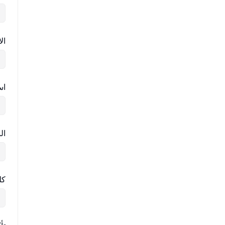
ال
اس
ال
كل